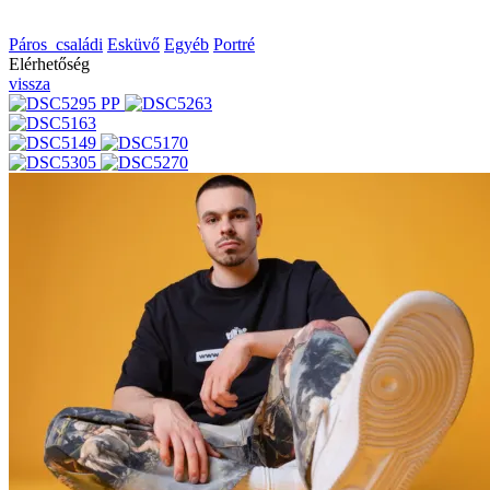
Páros_családi
Esküvő
Egyéb
Portré
Elérhetőség
vissza