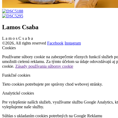
Lamos Csaba
L
a
m
o
s
C
s
a
b
a
©2026, All rights reserved
Facebook
Instagram
Cookies
Používame súbory cookie na zabezpečenie rôznych funkcií služieb po
umožnili cielenú reklamu. Za týmto účelom sa údaje odovzdávajú aj 
cookie.
Zásady používania súborov cookie
Funkčné cookies
Tieto cookies potrebujete pre správny chod webovej stránky.
Analytické cookies
Pre vylepšenie naších služieb, využívame službu Google Analytics, 
vylepšujeme naše služby.
Súhlas s ukladaním cookies potrebných na Google Reklamu