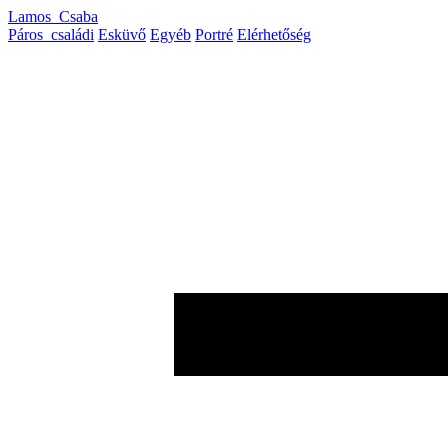
Lamos_Csaba
Páros_családi
Esküvő
Egyéb
Portré
Elérhetőség