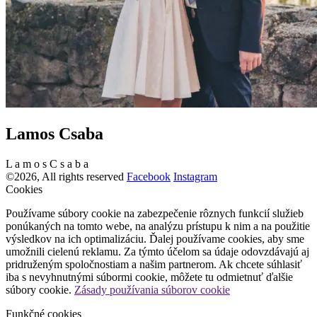
Lamos Csaba
L
a
m
o
s
C
s
a
b
a
©2026, All rights reserved
Facebook
Instagram
Cookies
Používame súbory cookie na zabezpečenie rôznych funkcií služieb
ponúkaných na tomto webe, na analýzu prístupu k nim a na použitie
výsledkov na ich optimalizáciu. Ďalej používame cookies, aby sme
umožnili cielenú reklamu. Za týmto účelom sa údaje odovzdávajú aj
pridruženým spoločnostiam a našim partnerom. Ak chcete súhlasiť
iba s nevyhnutnými súbormi cookie, môžete tu odmietnuť ďalšie
súbory cookie.
Zásady používania súborov cookie
Funkčné cookies