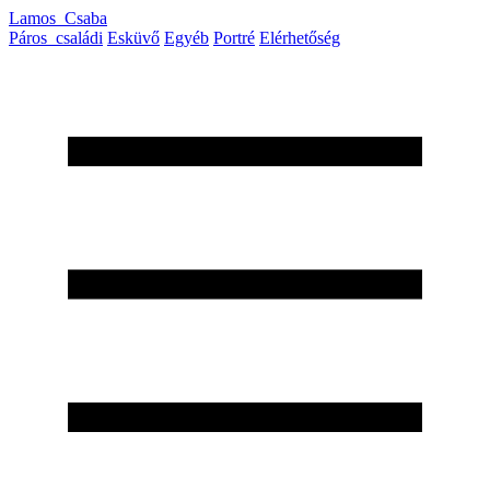
Lamos_Csaba
Páros_családi
Esküvő
Egyéb
Portré
Elérhetőség