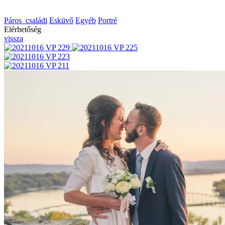
Páros_családi
Esküvő
Egyéb
Portré
Elérhetőség
vissza